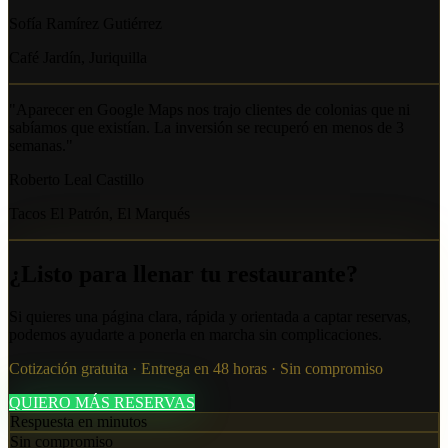
Sofía Ramírez Gutiérrez
Café Jardín, Juriquilla
"
Aparecer en Google Maps nos trajo clientes de colonias que ni
sabíamos que existían. La inversión se recuperó en menos de 3
semanas.
"
Roberto Leal Castillo
Tacos El Patrón, El Marqués
¿Listo para llenar tu restaurante?
Si quieres una página clara, rápida y orientada a captar reservas,
podemos ayudarte a ponerla en marcha sin complicaciones.
Cotización gratuita · Entrega en 48 horas · Sin compromiso
QUIERO MÁS RESERVAS
Respuesta en minutos
Sin compromiso