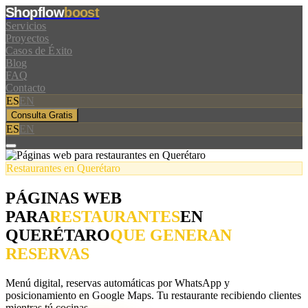
Shopflow
boost
Servicios
Proyectos
Casos de Éxito
Blog
FAQ
Contacto
ES
EN
Consulta Gratis
ES
EN
Restaurantes en Querétaro
PÁGINAS WEB
PARA
RESTAURANTES
EN
QUERÉTARO
QUE GENERAN
RESERVAS
Menú digital, reservas automáticas por WhatsApp y
posicionamiento en Google Maps. Tu restaurante recibiendo clientes
mientras tú cocinas.