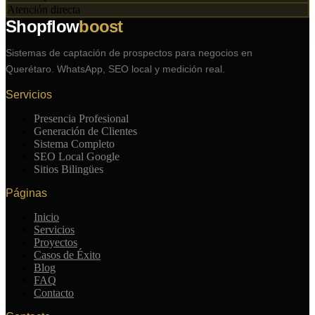
Atención directa
Shopflow
boost
Sistemas de captación de prospectos para negocios en
Querétaro. WhatsApp, SEO local y medición real.
Servicios
Presencia Profesional
Generación de Clientes
Sistema Completo
SEO Local Google
Sitios Bilingües
Páginas
Inicio
Servicios
Proyectos
Casos de Éxito
Blog
FAQ
Contacto