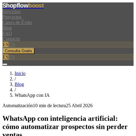
Shopflow
boost
Servicios
Proyectos
Casos de Éxito
Blog
FAQ
Contacto
ES
EN
Consulta Gratis
ES
EN
Inicio
/
Blog
/
WhatsApp con IA
Automatización
10 min de lectura
25 Abril 2026
WhatsApp con
inteligencia artificial
:
cómo automatizar prospectos sin perder
ventas