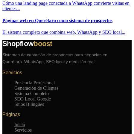
Cómo una landing page conectada a WhatsApp convierte visitas en
clientes...
Páginas web en Querétaro como sistema de prospectos
El sistema completo que combina web, WhatsApp y SEO local...
Shopflow
boost
Sistemas de captación de prospectos para negocios en
Querétaro. WhatsApp, SEO local y medición real.
Servicios
Presencia Profesional
Generación de Clientes
Sistema Completo
SEO Local Google
Sitios Bilingües
Páginas
Inicio
Servicios