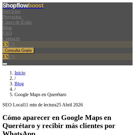
Shopflow
boost
Servicios
Proyectos
Casos de Éxito
Blog
FAQ
Contacto
ES
EN
Consulta Gratis
ES
EN
Inicio
/
Blog
/
Google Maps en Querétaro
SEO Local
11 min de lectura
25 Abril 2026
Cómo aparecer en
Google Maps
en
Querétaro y recibir más clientes por
WhatsApp